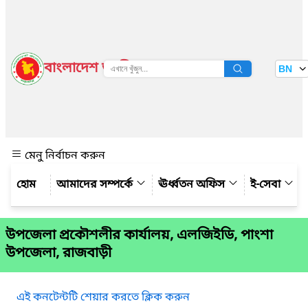
বাংলাদেশ জাতীয় তথ্য বাতায়ন
BN
দেখুন
মেনু নির্বাচন করুন
আমাদের সম্পর্কে
ঊর্ধ্বতন অফিস
ই-সেবা
উপজেলা প্রকৌশলীর কার্যালয়, এলজিইডি, পাংশা
উপজেলা, রাজবাড়ী
এই কনটেন্টটি শেয়ার করতে ক্লিক করুন