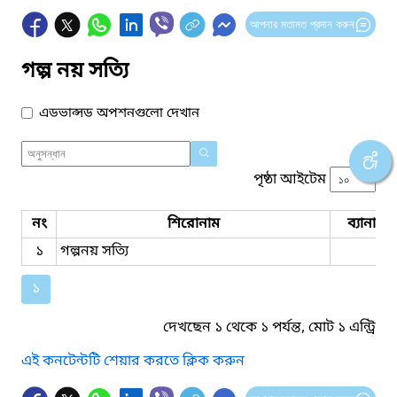
আপনার মতামত প্রদান করুন
গল্প নয় সত্যি
এডভান্সড অপশনগুলো দেখান
পৃষ্ঠা আইটেম
নং
শিরোনাম
ব্যানার 
১
গল্পনয় সত্যি
১
দেখছেন ১ থেকে ১ পর্যন্ত, মোট ১ এন্ট্রি
এই কনটেন্টটি শেয়ার করতে ক্লিক করুন