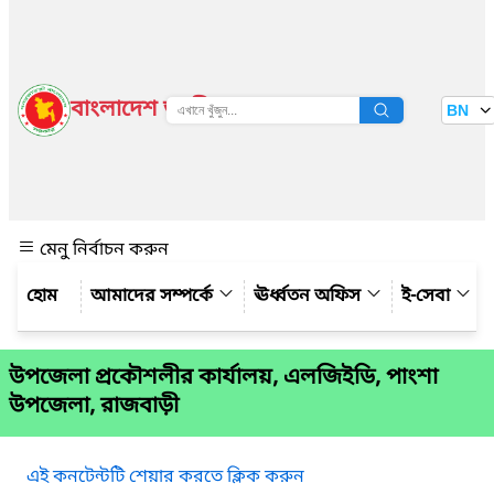
বাংলাদেশ জাতীয় তথ্য বাতায়ন
BN
দেখুন
মেনু নির্বাচন করুন
আমাদের সম্পর্কে
ঊর্ধ্বতন অফিস
ই-সেবা
উপজেলা প্রকৌশলীর কার্যালয়, এলজিইডি, পাংশা
উপজেলা, রাজবাড়ী
এই কনটেন্টটি শেয়ার করতে ক্লিক করুন