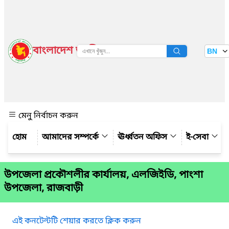
বাংলাদেশ জাতীয় তথ্য বাতায়ন
BN
দেখুন
মেনু নির্বাচন করুন
আমাদের সম্পর্কে
ঊর্ধ্বতন অফিস
ই-সেবা
উপজেলা প্রকৌশলীর কার্যালয়, এলজিইডি, পাংশা
উপজেলা, রাজবাড়ী
এই কনটেন্টটি শেয়ার করতে ক্লিক করুন