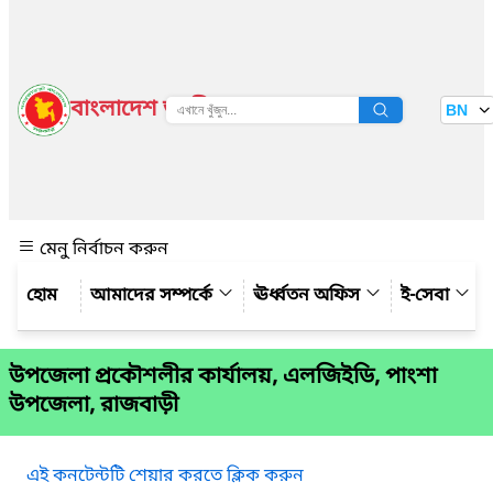
বাংলাদেশ জাতীয় তথ্য বাতায়ন
BN
দেখুন
মেনু নির্বাচন করুন
আমাদের সম্পর্কে
ঊর্ধ্বতন অফিস
ই-সেবা
উপজেলা প্রকৌশলীর কার্যালয়, এলজিইডি, পাংশা
উপজেলা, রাজবাড়ী
এই কনটেন্টটি শেয়ার করতে ক্লিক করুন