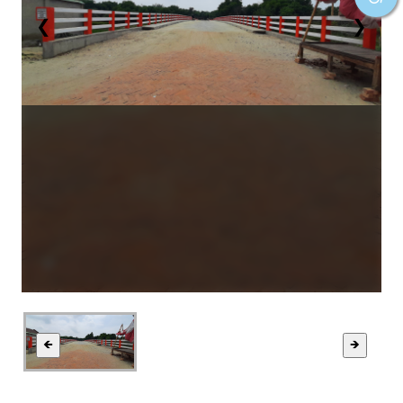
❮
❯
🡸
🡺