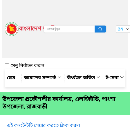
বাংলাদেশ জাতীয় তথ্য বাতায়ন
BN
দেখুন
মেনু নির্বাচন করুন
আমাদের সম্পর্কে
ঊর্ধ্বতন অফিস
ই-সেবা
উপজেলা প্রকৌশলীর কার্যালয়, এলজিইডি, পাংশা
উপজেলা, রাজবাড়ী
এই কনটেন্টটি শেয়ার করতে ক্লিক করুন