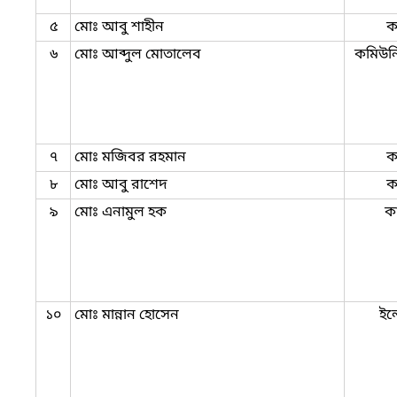
৫
মোঃ আবু শাহীন
ক
৬
মোঃ আব্দুল মোতালেব
কমিউনি
৭
মোঃ মজিবর রহমান
ক
৮
মোঃ আবু রাশেদ
ক
৯
মোঃ এনামুল হক
কা
১০
মোঃ মান্নান হোসেন
ইল