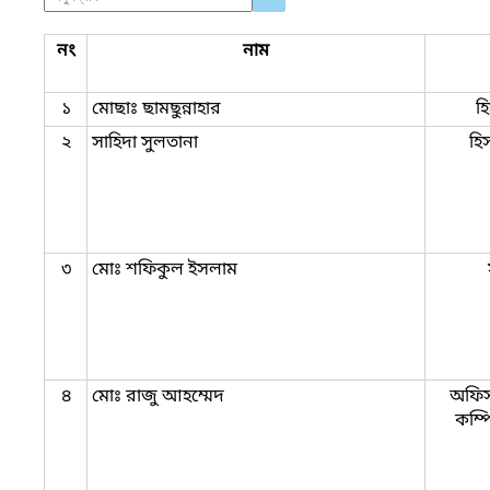
নং
নাম
১
মোছাঃ ছামছুন্নাহার
হ
২
সাহিদা সুলতানা
হি
৩
মোঃ শফিকুল ইসলাম
৪
মোঃ রাজু আহম্মেদ
অফিস
কম্প