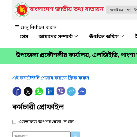
বাংলাদেশ জাতীয় তথ্য বাতায়ন
মেনু নির্বাচন করুন
আমাদের সম্পর্কে
ঊর্ধ্বতন অফিস
উপজেলা প্রকৌশলীর কার্যালয়, এলজিইডি, পাংশা
এই কনটেন্টটি শেয়ার করতে ক্লিক করুন
কর্মচারী প্রোফাইল
এডভান্সড অপশনগুলো দেখান