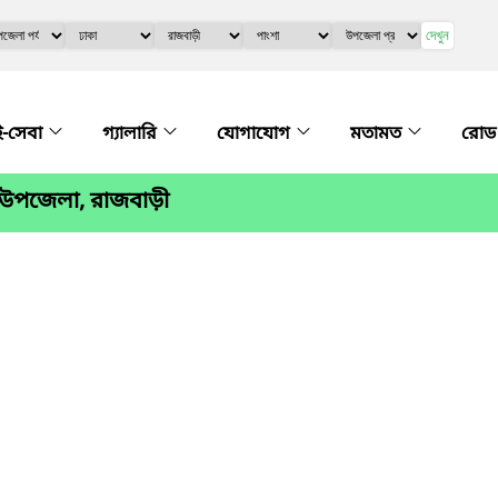
দেখুন
ই-সেবা
গ্যালারি
যোগাযোগ
মতামত
রোড
 উপজেলা, রাজবাড়ী