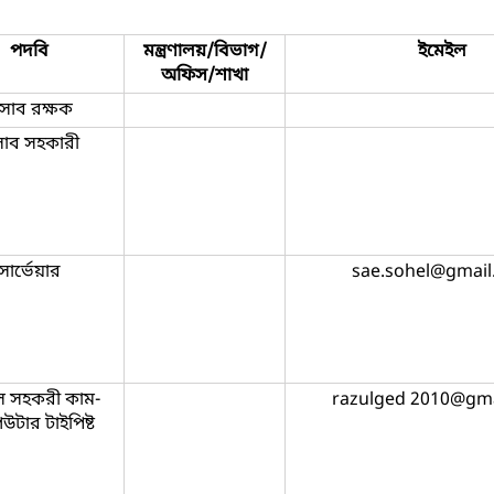
পদবি
মন্ত্রণালয়/বিভাগ/
ইমেইল
অফিস/শাখা
িসাব রক্ষক
সাব সহকারী
সার্ভেয়ার
‍sae.sohel@gmai
 সহকরী কাম-
razulged 2010@gm
িউটার টাইপিষ্ট