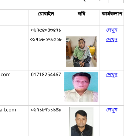
মোবাইল
ছবি
কার্যকলাপ
০১৭৫৫০৪৩৫৭১
দেখুন
০১৭১৬-২৭৯০২৮
দেখুন
l.com
01718254467
দেখুন
ail.com
০১৭১৮৭৮১৯৪৯
দেখুন