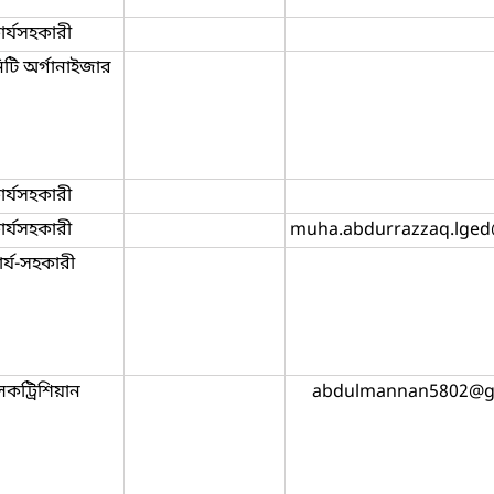
ার্যসহকারী
টি অর্গানাইজার
ার্যসহকারী
ার্যসহকারী
muha.abdurrazzaq.lge
র্য-সহকারী
েকট্রিশিয়ান
abdulmannan5802@g