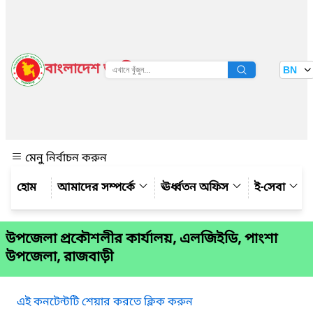
বাংলাদেশ জাতীয় তথ্য বাতায়ন
BN
দেখুন
মেনু নির্বাচন করুন
আমাদের সম্পর্কে
ঊর্ধ্বতন অফিস
ই-সেবা
উপজেলা প্রকৌশলীর কার্যালয়, এলজিইডি, পাংশা
উপজেলা, রাজবাড়ী
এই কনটেন্টটি শেয়ার করতে ক্লিক করুন